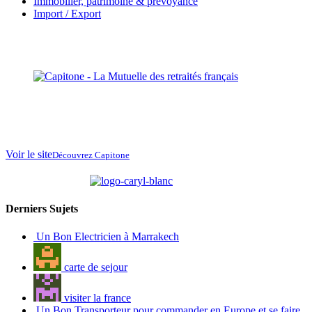
Immobilier, patrimoine & prévoyance
Import / Export
La Mutuelle des
retraités français
au
Maroc
Voir le site
Découvrez Capitone
partenaire de
Derniers Sujets
Un Bon Electricien à Marrakech
carte de sejour
visiter la france
Un Bon Transporteur pour commander en Europe et se faire